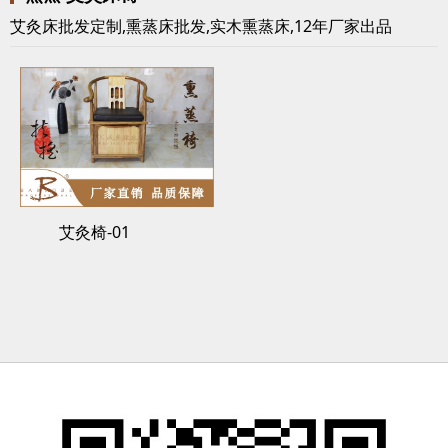
艾灸床批发定制,熏蒸床批发,实木熏蒸床,12年厂家出品
艾灸椅-01